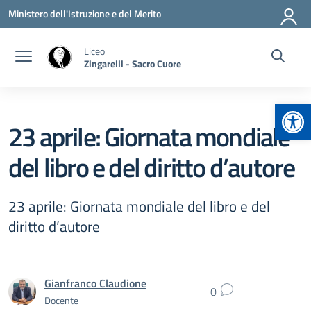
Vai ai contenuti
Vai al menu di navigazione
Vai al footer
Ministero dell'Istruzione e del Merito
Liceo
Zingarelli - Sacro Cuore
Apr
23 aprile: Giornata mondiale
del libro e del diritto d’autore
23 aprile: Giornata mondiale del libro e del
diritto d’autore
Gianfranco Claudione
0
Docente