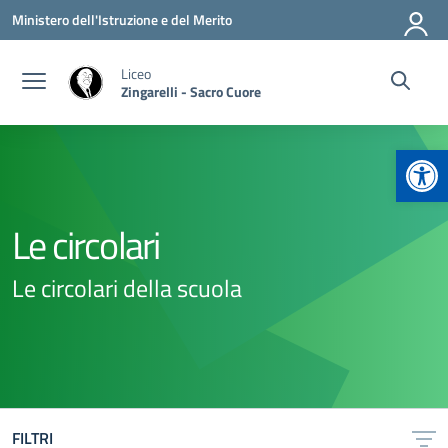
Vai ai contenuti
Vai al menu di navigazione
Vai al footer
Ministero dell'Istruzione e del Merito
Liceo
Zingarelli - Sacro Cuore
Apr
Le circolari
Le circolari della scuola
FILTRI