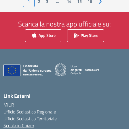
1
2
3
…
14
15
16
Pagina successiv
Scarica la nostra app ufficiale su:
App Store
Play Store
Liceo
Zingarelli - Sacro Cuore
Cerignola
— Visita la pagina iniziale della scuola
Link Esterni
MIUR
Ufficio Scolastico Regionale
Ufficio Scolastico Territoriale
Scuola in Chiaro