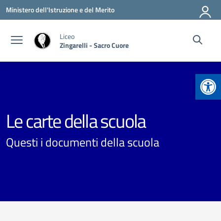
Vai ai contenuti
Vai al menu di navigazione
Vai al footer
Ministero dell'Istruzione e del Merito
Liceo
Zingarelli - Sacro Cuore
Apr
Le carte della scuola
Questi i documenti della scuola