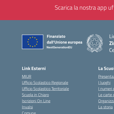
Scarica la nostra app uff
Li
Zi
Ce
— 
Link Esterni
La Scuo
MIUR
Presenta
Ufficio Scolastico Regionale
I luoghi
Ufficio Scolastico Territoriale
I numeri 
Scuola in Chiaro
Le carte 
Iscrizioni On Line
Organizz
Invalsi
La storia
Comune