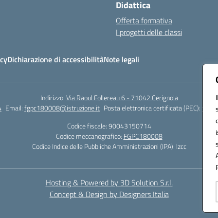
Didattica
Offerta formativa
I progetti delle classi
icy
Dichiarazione di accessibilità
Note legali
Indirizzo:
Via Raoul Follereau 6 - 71042 Cerignola
4
Email:
fgpc180008@istruzione.it
Posta elettronica certificata (PEC):
fgpc1
Codice fiscale: 90043150714
Codice meccanografico:
FGPC180008
Codice Indice delle Pubbliche Amministrazioni (IPA): lzcc
Hosting & Powered by 3D Solution S.r.l.
Concept & Design by Designers Italia