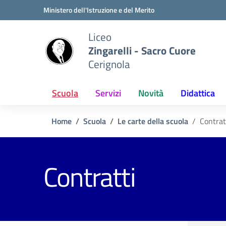
Vai ai contenuti
Vai al menu di navigazione
Vai al footer
Ministero dell'Istruzione e del Merito
Liceo
Zingarelli - Sacro Cuore
Cerignola
Scuola
Servizi
Novità
Didattica
Home
Scuola
Le carte della scuola
Contrat
Contratti