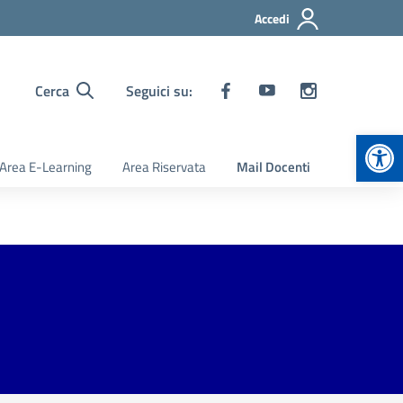
Accedi
Cerca
Seguici su:
Apr
Area E-Learning
Area Riservata
Mail Docenti