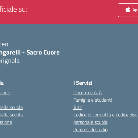
iciale su:
App
ceo
ngarelli - Sacro Cuore
rignola
Visita la pagina iniziale della scuola
la
I Servizi
zione
Docenti e ATA
Famiglie e studenti
della scuola
Tutti
della scuola
Codice di condotta e codice disc
azione
personale scuola
Percorsi di studio