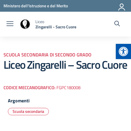
Vai ai contenuti
Vai al menu di navigazione
Vai al footer
Ministero dell'Istruzione e del Merito
Liceo
Zingarelli - Sacro Cuore
Apr
SCUOLA SECONDARIA DI SECONDO GRADO
Liceo Zingarelli – Sacro Cuore
CODICE MECCANOGRAFICO:
FGPC180008
Argomenti
Scuola secondaria