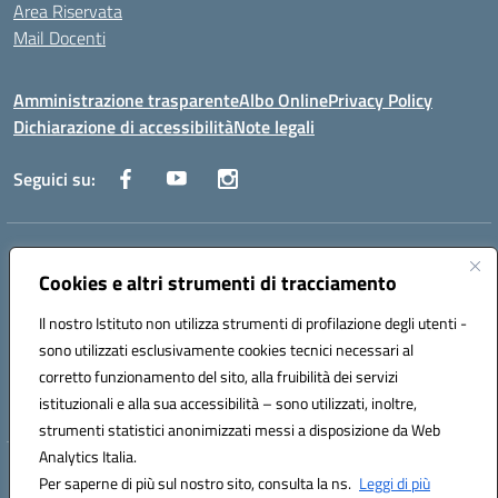
Area Riservata
Mail Docenti
Amministrazione trasparente
Albo Online
Privacy Policy
Dichiarazione di accessibilità
Note legali
Seguici su:
Indirizzo:
Via Raoul Follereau 6 - 71042 Cerignola
Centralino:
Cookies e altri strumenti di tracciamento
0885 417864
Email:
fgpc180008@istruzione.it
Posta elettronica certificata (PEC):
fgpc180008@pec.istruzione.it
Il nostro Istituto non utilizza strumenti di profilazione degli utenti -
Codice fiscale: 90043150714
sono utilizzati esclusivamente cookies tecnici necessari al
Codice meccanografico:
FGPC180008
corretto funzionamento del sito, alla fruibilità dei servizi
Codice Indice delle Pubbliche Amministrazioni (IPA): lzcc
istituzionali e alla sua accessibilità – sono utilizzati, inoltre,
strumenti statistici anonimizzati messi a disposizione da Web
Analytics Italia.
Hosting & Powered by 3D Solution S.r.l.
Per saperne di più sul nostro sito, consulta la ns.
Leggi di più