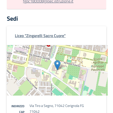
fgpc180008@pec.istruzione.it
Sedi
Liceo "Zingarelli Sacro Cuore"
Via Tiro a Segno, 71042 Cerignola FG
INDIRIZZO
71042
CAP