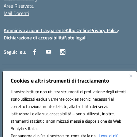
Area Riservata
Mail Docenti
Amministrazione trasparente
Albo Online
Privacy Policy
Dichiarazione di accessibilità
Note legali
Seguici su:
Indirizzo:
Via Raoul Follereau 6 - 71042 Cerignola
Centralino:
Cookies e altri strumenti di tracciamento
0885 417864
Email:
fgpc180008@istruzione.it
Posta elettronica certificata (PEC):
fgpc180008@pec.istruzione.it
Il nostro Istituto non utilizza strumenti di profilazione degli utenti -
Codice fiscale: 90043150714
sono utilizzati esclusivamente cookies tecnici necessari al
Codice meccanografico:
FGPC180008
corretto funzionamento del sito, alla fruibilità dei servizi
Codice Indice delle Pubbliche Amministrazioni (IPA): lzcc
istituzionali e alla sua accessibilità – sono utilizzati, inoltre,
strumenti statistici anonimizzati messi a disposizione da Web
Analytics Italia.
Hosting & Powered by 3D Solution S.r.l.
Per saperne di più sul nostro sito, consulta la ns.
Leggi di più