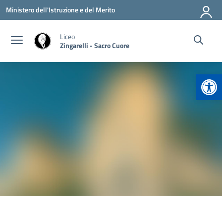
Vai ai contenuti
Vai al menu di navigazione
Vai al footer
Ministero dell'Istruzione e del Merito
Liceo
Zingarelli - Sacro Cuore
Apr