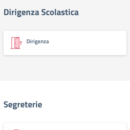
Dirigenza Scolastica
elenco degli organi
Dirigenza
Segreterie