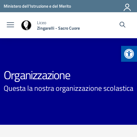
Vai ai contenuti
Vai al menu di navigazione
Vai al footer
Ministero dell'Istruzione e del Merito
Liceo
Zingarelli - Sacro Cuore
Apr
Organizzazione
Questa la nostra organizzazione scolastica