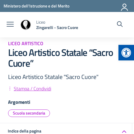
Vai ai contenuti
Vai al menu di navigazione
Vai al footer
Ministero dell'Istruzione e del Merito
Liceo
Zingarelli - Sacro Cuore
LICEO ARTISTICO
Apr
Liceo Artistico Statale “Sacro
Cuore”
Liceo Artistico Statale "Sacro Cuore"
Stampa / Condividi
Argomenti
Scuola secondaria
Indice della pagina