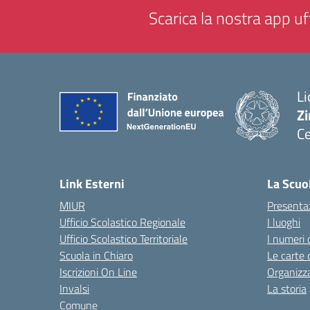
Scarica la nostra app uff
Li
Zi
Ce
— 
Link Esterni
La Scuo
MIUR
Presenta
Ufficio Scolastico Regionale
I luoghi
Ufficio Scolastico Territoriale
I numeri 
Scuola in Chiaro
Le carte 
Iscrizioni On Line
Organizz
Invalsi
La storia
Comune