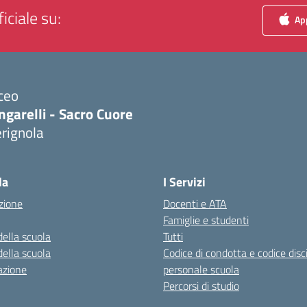
iciale su:
App
ceo
ngarelli - Sacro Cuore
rignola
Visita la pagina iniziale della scuola
la
I Servizi
zione
Docenti e ATA
Famiglie e studenti
della scuola
Tutti
della scuola
Codice di condotta e codice disc
azione
personale scuola
Percorsi di studio