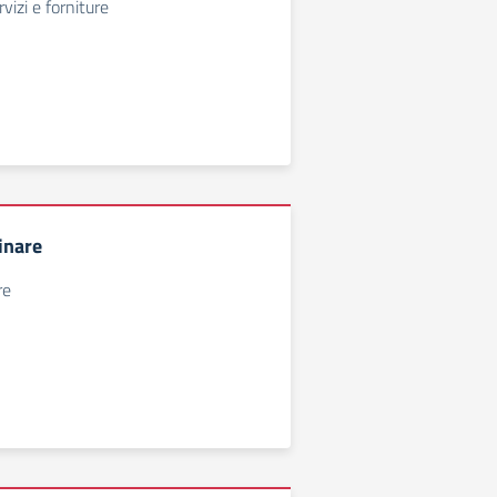
izi e forniture
inare
re