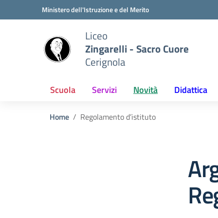
Vai ai contenuti
Vai al menu di navigazione
Vai al footer
Ministero dell'Istruzione e del Merito
Liceo
Zingarelli - Sacro Cuore
Cerignola
Scuola
Servizi
Novità
Didattica
Home
Regolamento d’istituto
Ar
Reg