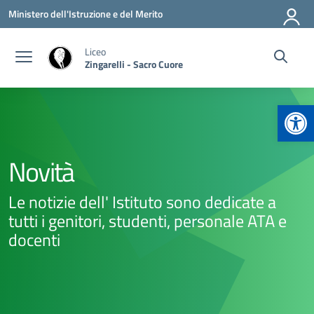
Vai ai contenuti
Vai al menu di navigazione
Vai al footer
Ministero dell'Istruzione e del Merito
Liceo
Zingarelli - Sacro Cuore
Apr
Novità
Le notizie dell' Istituto sono dedicate a
tutti i genitori, studenti, personale ATA e
docenti