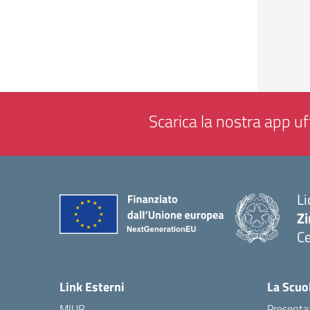
Scarica la nostra app uff
Li
Zi
Ce
— 
Link Esterni
La Scuo
MIUR
Presenta