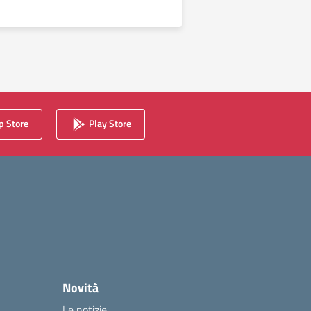
 Store
Play Store
Novità
Le notizie