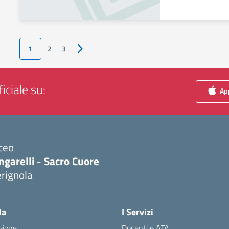
1
2
3
Pagina successiva
iciale su:
App
ceo
ngarelli - Sacro Cuore
rignola
Visita la pagina iniziale della scuola
la
I Servizi
zione
Docenti e ATA