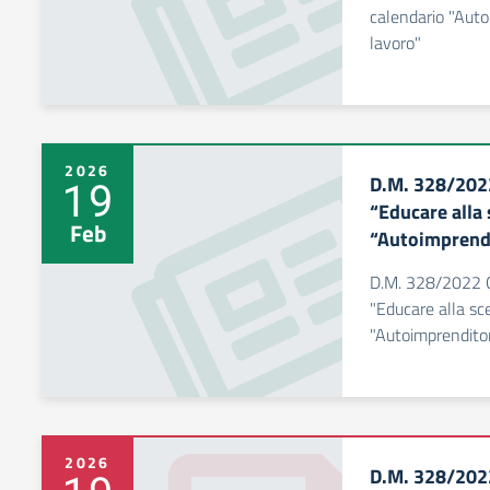
calendario "Autoi
lavoro"
2026
D.M. 328/202
19
“Educare alla 
Feb
“Autoimprendit
D.M. 328/2022 O
"Educare alla sce
"Autoimprenditori
2026
D.M. 328/202