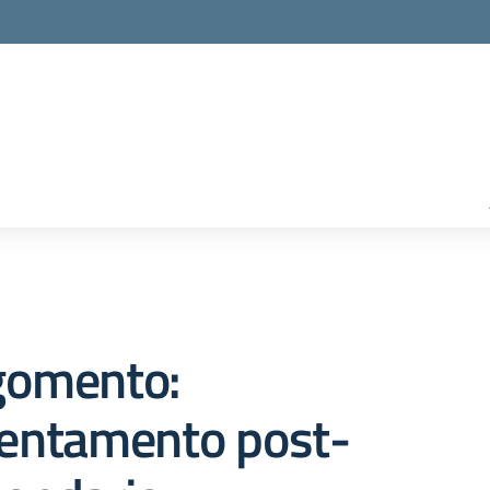
gomento:
ientamento post-