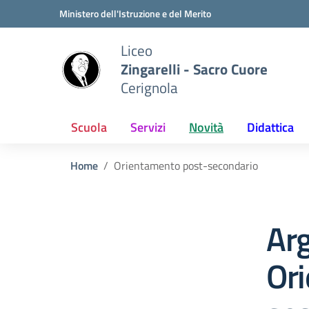
Vai ai contenuti
Vai al menu di navigazione
Vai al footer
Ministero dell'Istruzione e del Merito
Liceo
Zingarelli - Sacro Cuore
Cerignola
Scuola
Servizi
Novità
Didattica
Home
Orientamento post-secondario
Ar
Or