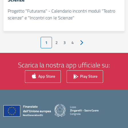
Progetto "Futurama" - Calendario incontri moduli "Teatro
scienze" e "Incontri con le Scienze"
1
2
3
4
Pagina successiva
Scarica la nostra app ufficiale su:
App Store
Play Store
Liceo
Zingarelli - Sacro Cuore
Cerignola
— Visita la pagina iniziale della scuola