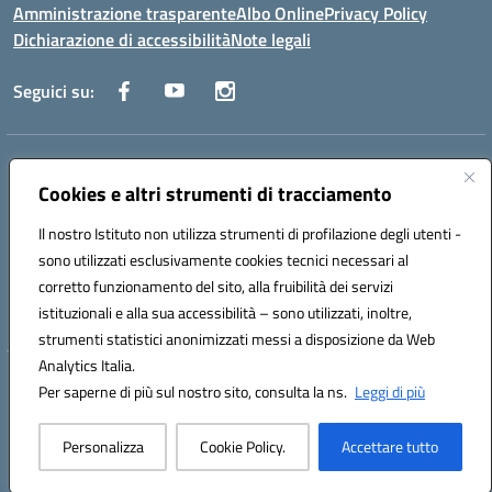
Amministrazione trasparente
Albo Online
Privacy Policy
Dichiarazione di accessibilità
Note legali
Seguici su:
Indirizzo:
Via Raoul Follereau 6 - 71042 Cerignola
Centralino:
Cookies e altri strumenti di tracciamento
0885 417864
Email:
fgpc180008@istruzione.it
Posta elettronica certificata (PEC):
fgpc180008@pec.istruzione.it
Il nostro Istituto non utilizza strumenti di profilazione degli utenti -
Codice fiscale: 90043150714
sono utilizzati esclusivamente cookies tecnici necessari al
Codice meccanografico:
FGPC180008
corretto funzionamento del sito, alla fruibilità dei servizi
Codice Indice delle Pubbliche Amministrazioni (IPA): lzcc
istituzionali e alla sua accessibilità – sono utilizzati, inoltre,
strumenti statistici anonimizzati messi a disposizione da Web
Analytics Italia.
Hosting & Powered by 3D Solution S.r.l.
Per saperne di più sul nostro sito, consulta la ns.
Leggi di più
Concept & Design by Designers Italia
Personalizza
Cookie Policy.
Accettare tutto