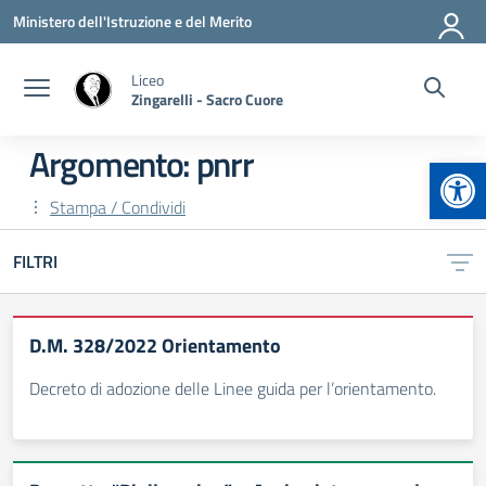
Vai ai contenuti
Vai al menu di navigazione
Vai al footer
Ministero dell'Istruzione e del Merito
Liceo
Zingarelli - Sacro Cuore
Argomento: pnrr
Apr
Stampa / Condividi
FILTRI
D.M. 328/2022 Orientamento
Decreto di adozione delle Linee guida per l’orientamento.