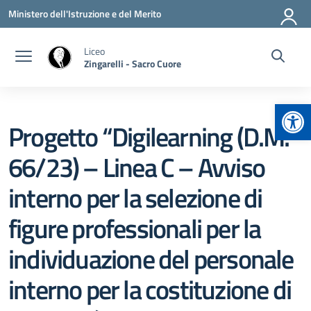
Vai ai contenuti
Vai al menu di navigazione
Vai al footer
Ministero dell'Istruzione e del Merito
Liceo
Zingarelli - Sacro Cuore
Apr
Progetto “Digilearning (D.M.
66/23) – Linea C – Avviso
interno per la selezione di
figure professionali per la
individuazione del personale
interno per la costituzione di