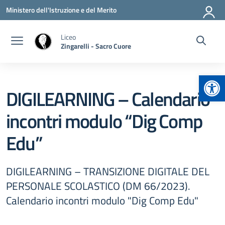
Vai ai contenuti
Vai al menu di navigazione
Vai al footer
Ministero dell'Istruzione e del Merito
Liceo
Zingarelli - Sacro Cuore
Apr
DIGILEARNING – Calendario
incontri modulo “Dig Comp
Edu”
DIGILEARNING – TRANSIZIONE DIGITALE DEL
PERSONALE SCOLASTICO (DM 66/2023).
Calendario incontri modulo "Dig Comp Edu"