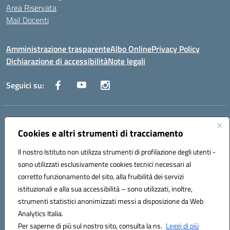
Area Riservata
Mail Docenti
Amministrazione trasparente
Albo Online
Privacy Policy
Dichiarazione di accessibilità
Note legali
Seguici su:
Indirizzo:
Via Raoul Follereau 6 - 71042 Cerignola
Centralino:
Cookies e altri strumenti di tracciamento
0885 417864
Email:
fgpc180008@istruzione.it
Posta elettronica certificata (PEC):
fgpc180008@pec.istruzione.it
Il nostro Istituto non utilizza strumenti di profilazione degli utenti -
Codice fiscale: 90043150714
sono utilizzati esclusivamente cookies tecnici necessari al
Codice meccanografico:
FGPC180008
corretto funzionamento del sito, alla fruibilità dei servizi
Codice Indice delle Pubbliche Amministrazioni (IPA): lzcc
istituzionali e alla sua accessibilità – sono utilizzati, inoltre,
strumenti statistici anonimizzati messi a disposizione da Web
Analytics Italia.
Hosting & Powered by 3D Solution S.r.l.
Per saperne di più sul nostro sito, consulta la ns.
Leggi di più