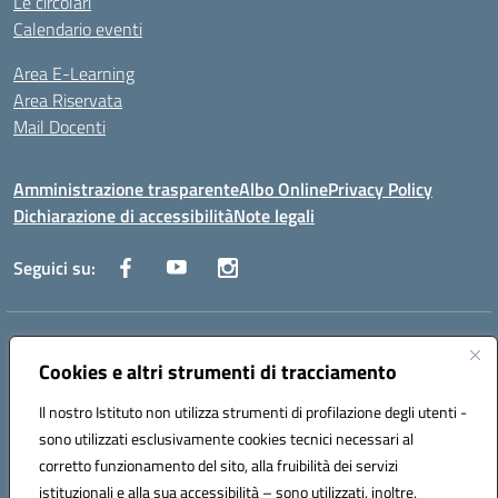
Le circolari
Calendario eventi
Area E-Learning
Area Riservata
Mail Docenti
Amministrazione trasparente
Albo Online
Privacy Policy
Dichiarazione di accessibilità
Note legali
Seguici su:
Indirizzo:
Via Raoul Follereau 6 - 71042 Cerignola
Centralino:
Cookies e altri strumenti di tracciamento
0885 417864
Email:
fgpc180008@istruzione.it
Posta elettronica certificata (PEC):
fgpc180008@pec.istruzione.it
Il nostro Istituto non utilizza strumenti di profilazione degli utenti -
Codice fiscale: 90043150714
sono utilizzati esclusivamente cookies tecnici necessari al
Codice meccanografico:
FGPC180008
corretto funzionamento del sito, alla fruibilità dei servizi
Codice Indice delle Pubbliche Amministrazioni (IPA): lzcc
istituzionali e alla sua accessibilità – sono utilizzati, inoltre,