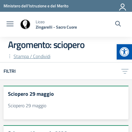
Vai ai contenuti
Vai al menu di navigazione
Vai al footer
Ministero dell'Istruzione e del Merito
Liceo
Zingarelli - Sacro Cuore
Argomento: sciopero
Apr
Stampa / Condividi
FILTRI
Sciopero 29 maggio
Sciopero 29 maggio