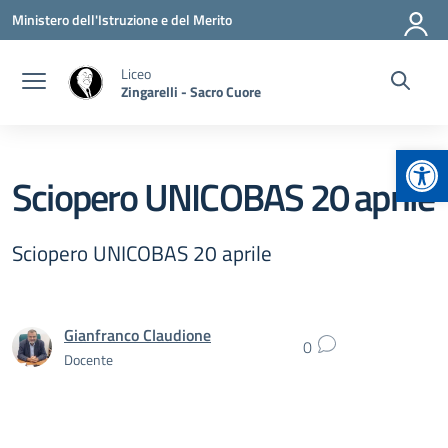
Vai ai contenuti
Vai al menu di navigazione
Vai al footer
Ministero dell'Istruzione e del Merito
Liceo
Zingarelli - Sacro Cuore
Apr
Sciopero UNICOBAS 20 aprile
Sciopero UNICOBAS 20 aprile
Gianfranco Claudione
0
Docente