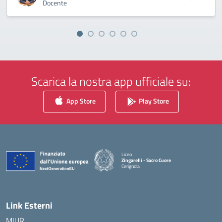
Docente
Scarica la nostra app ufficiale su:
App Store
Play Store
Liceo
Zingarelli - Sacro Cuore
Cerignola
— Visita la pagina iniziale della scuola
Link Esterni
MIUR