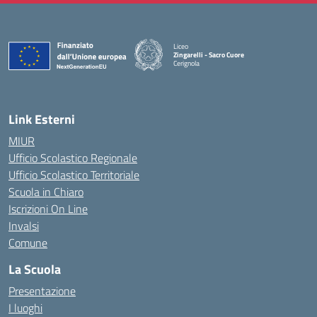
Liceo
Zingarelli - Sacro Cuore
Cerignola
— Visita la pagina iniziale della scuola
Link Esterni
MIUR
Ufficio Scolastico Regionale
Ufficio Scolastico Territoriale
Scuola in Chiaro
Iscrizioni On Line
Invalsi
Comune
La Scuola
Presentazione
I luoghi