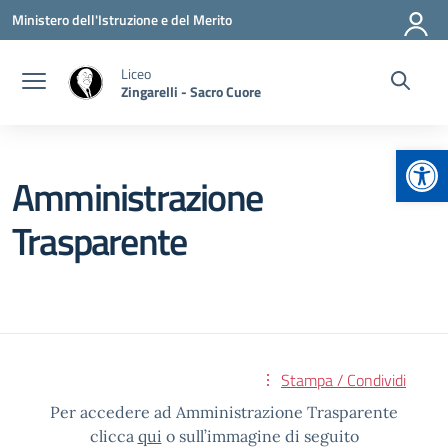
Vai ai contenuti
Vai al menu di navigazione
Vai al footer
Ministero dell'Istruzione e del Merito
Liceo
Zingarelli - Sacro Cuore
Apr
Amministrazione
Trasparente
Stampa / Condividi
Per accedere ad Amministrazione Trasparente
clicca
qui
o sull’immagine di seguito