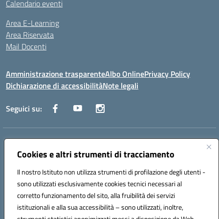
Calendario eventi
Area E-Learning
Area Riservata
Mail Docenti
Amministrazione trasparente
Albo Online
Privacy Policy
Dichiarazione di accessibilità
Note legali
Seguici su:
Indirizzo:
Via Raoul Follereau 6 - 71042 Cerignola
Centralino:
Cookies e altri strumenti di tracciamento
0885 417864
Email:
fgpc180008@istruzione.it
Posta elettronica certificata (PEC):
fgpc180008@pec.istruzione.it
Il nostro Istituto non utilizza strumenti di profilazione degli utenti -
Codice fiscale: 90043150714
sono utilizzati esclusivamente cookies tecnici necessari al
Codice meccanografico:
FGPC180008
corretto funzionamento del sito, alla fruibilità dei servizi
Codice Indice delle Pubbliche Amministrazioni (IPA): lzcc
istituzionali e alla sua accessibilità – sono utilizzati, inoltre,
strumenti statistici anonimizzati messi a disposizione da Web