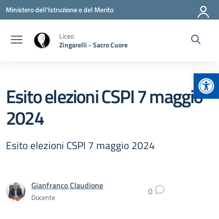
Vai ai contenuti
Vai al menu di navigazione
Vai al footer
Ministero dell'Istruzione e del Merito
Liceo
Zingarelli - Sacro Cuore
Apr
Esito elezioni CSPI 7 maggio
2024
Esito elezioni CSPI 7 maggio 2024
Gianfranco Claudione
0
Docente