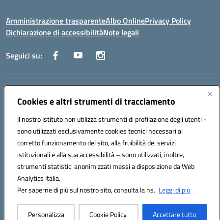
Amministrazione trasparente
Albo Online
Privacy Policy
Dichiarazione di accessibilità
Note legali
Seguici su:
Indirizzo:
Via Raoul Follereau 6 - 71042 Cerignola
Centralino:
Cookies e altri strumenti di tracciamento
0885 417864
Email:
fgpc180008@istruzione.it
Posta elettronica certificata (PEC):
fgpc180008@pec.istruzione.it
Il nostro Istituto non utilizza strumenti di profilazione degli utenti -
Codice fiscale: 90043150714
sono utilizzati esclusivamente cookies tecnici necessari al
Codice meccanografico:
FGPC180008
corretto funzionamento del sito, alla fruibilità dei servizi
Codice Indice delle Pubbliche Amministrazioni (IPA): lzcc
istituzionali e alla sua accessibilità – sono utilizzati, inoltre,
strumenti statistici anonimizzati messi a disposizione da Web
Analytics Italia.
Hosting & Powered by 3D Solution S.r.l.
Per saperne di più sul nostro sito, consulta la ns.
Leggi di più
Concept & Design by Designers Italia
Personalizza
Cookie Policy.
Accettare tutto