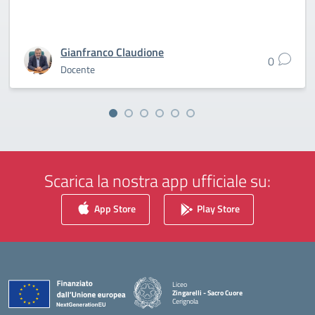
Gianfranco Claudione
0
Docente
Scarica la nostra app ufficiale su:
App Store
Play Store
Liceo
Zingarelli - Sacro Cuore
Cerignola
— Visita la pagina iniziale della scuola