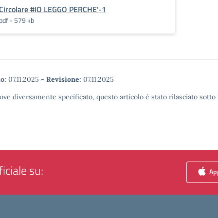
Circolare #IO LEGGO PERCHE'-1
pdf - 579 kb
o:
07.11.2025
-
Revisione:
07.11.2025
ove diversamente specificato, questo articolo è stato rilasciato sott
iciale su:
App