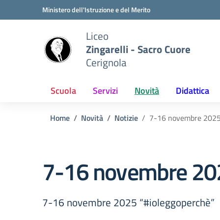
Vai ai contenuti
Vai al menu di navigazione
Vai al footer
Ministero dell'Istruzione e del Merito
Liceo
Zingarelli - Sacro Cuore
Cerignola
Scuola
Servizi
Novità
Didattica
Home
Novità
Notizie
7-16 novembre 2025 
7-16 novembre 202
7-16 novembre 2025 “#ioleggoperchè”