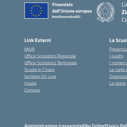
Li
Zi
Ce
— 
Link Esterni
La Scuo
MIUR
Presenta
Ufficio Scolastico Regionale
I luoghi
Ufficio Scolastico Territoriale
I numeri 
Scuola in Chiaro
Le carte 
Iscrizioni On Line
Organizz
Invalsi
La storia
Comune
Amministrazione trasparente
Albo Online
Privacy Pol