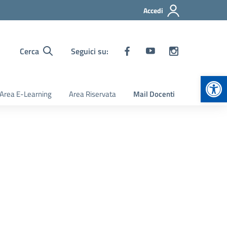
Accedi
Cerca
Seguici su:
Apr
Area E-Learning
Area Riservata
Mail Docenti