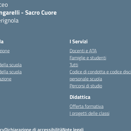
ceo
ngarelli - Sacro Cuore
rignola
Visita la pagina iniziale della scuola
la
I Servizi
zione
Docenti e ATA
Famiglie e studenti
della scuola
Tutti
della scuola
Codice di condotta e codice disc
azione
personale scuola
Percorsi di studio
Didattica
Offerta formativa
I progetti delle classi
icy
Dichiarazione di accessibilità
Note legali