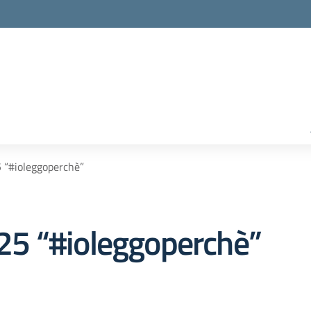
“#ioleggoperchè”
5 “#ioleggoperchè”