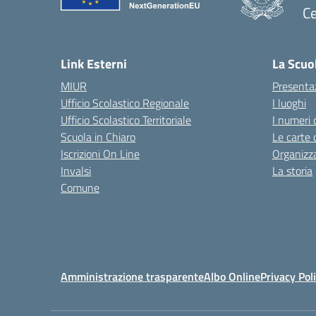
Ce
— 
Link Esterni
La Scuo
MIUR
Presenta
Ufficio Scolastico Regionale
I luoghi
Ufficio Scolastico Territoriale
I numeri 
Scuola in Chiaro
Le carte 
Iscrizioni On Line
Organizz
Invalsi
La storia
Comune
Amministrazione trasparente
Albo Online
Privacy Pol