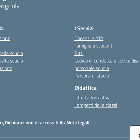
rignola
Visita la pagina iniziale della scuola
la
I Servizi
zione
Docenti e ATA
Famiglie e studenti
della scuola
Tutti
della scuola
Codice di condotta e codice disc
azione
personale scuola
Percorsi di studio
Didattica
Offerta formativa
I progetti delle classi
icy
Dichiarazione di accessibilità
Note legali