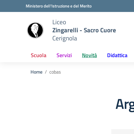
Vai ai contenuti
Vai al menu di navigazione
Vai al footer
Ministero dell'Istruzione e del Merito
Liceo
Zingarelli - Sacro Cuore
Cerignola
Scuola
Servizi
Novità
Didattica
Home
cobas
Ar