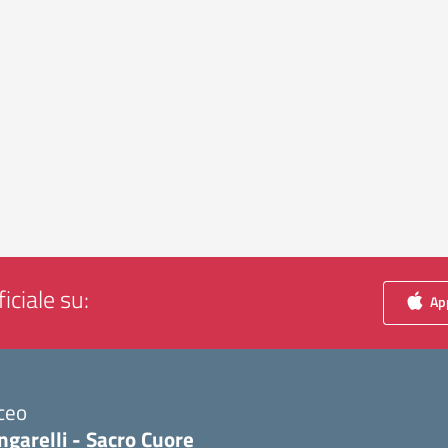
iciale su:
App
ceo
ngarelli - Sacro Cuore