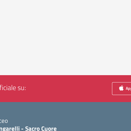
iciale su:
App
ceo
ngarelli - Sacro Cuore