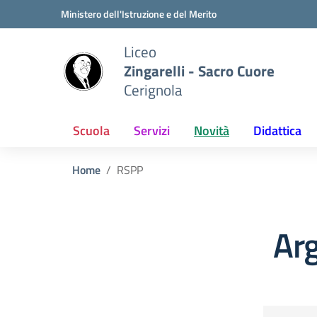
Vai ai contenuti
Vai al menu di navigazione
Vai al footer
Ministero dell'Istruzione e del Merito
Liceo
Zingarelli - Sacro Cuore
Cerignola
Scuola
Servizi
Novità
Didattica
Home
RSPP
Ar