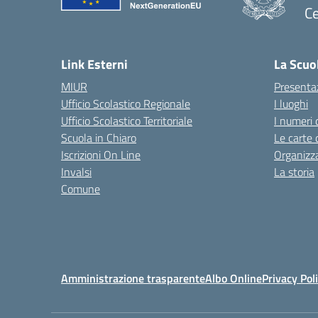
Ce
— 
Link Esterni
La Scuo
MIUR
Presenta
Ufficio Scolastico Regionale
I luoghi
Ufficio Scolastico Territoriale
I numeri 
Scuola in Chiaro
Le carte 
Iscrizioni On Line
Organizz
Invalsi
La storia
Comune
Amministrazione trasparente
Albo Online
Privacy Pol