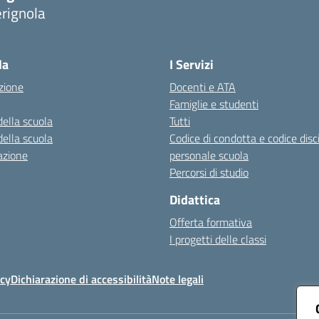
rignola
Visita la pagina iniziale della scuola
la
I Servizi
zione
Docenti e ATA
Famiglie e studenti
della scuola
Tutti
della scuola
Codice di condotta e codice disc
azione
personale scuola
Percorsi di studio
Didattica
Offerta formativa
I progetti delle classi
icy
Dichiarazione di accessibilità
Note legali