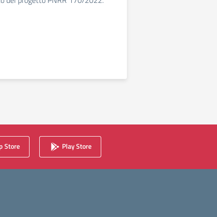
ito del progetto PNRR 170/2022.
 Store
Play Store