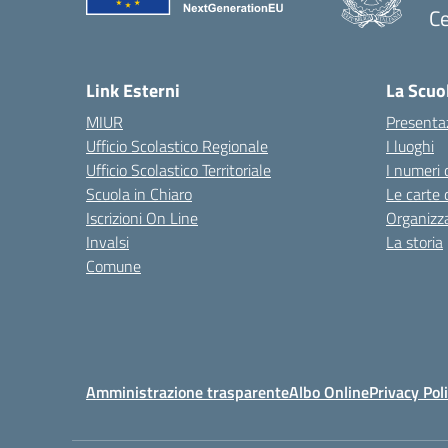
Ce
— 
Link Esterni
La Scuo
MIUR
Presenta
Ufficio Scolastico Regionale
I luoghi
Ufficio Scolastico Territoriale
I numeri 
Scuola in Chiaro
Le carte 
Iscrizioni On Line
Organizz
Invalsi
La storia
Comune
Amministrazione trasparente
Albo Online
Privacy Pol