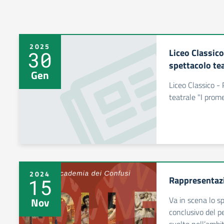
2025
Liceo Classico
30
spettacolo te
Gen
Liceo Classico -
teatrale "I prome
2024
Rappresentazi
15
Va in scena lo s
Nov
conclusivo del pe