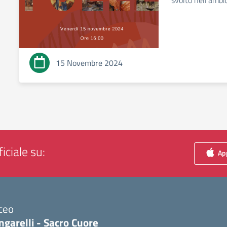
svolto nell’amb
15 Novembre 2024
iciale su:
App
ceo
ngarelli - Sacro Cuore