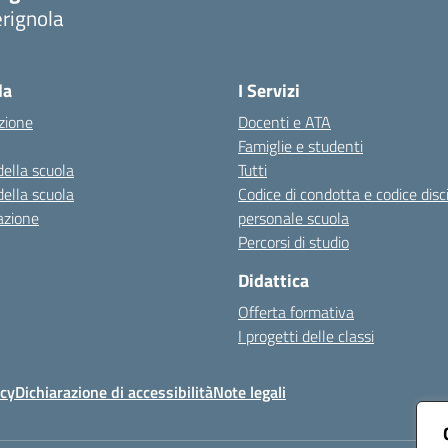
rignola
Visita la pagina iniziale della scuola
la
I Servizi
zione
Docenti e ATA
Famiglie e studenti
della scuola
Tutti
della scuola
Codice di condotta e codice disc
azione
personale scuola
Percorsi di studio
Didattica
Offerta formativa
I progetti delle classi
icy
Dichiarazione di accessibilità
Note legali