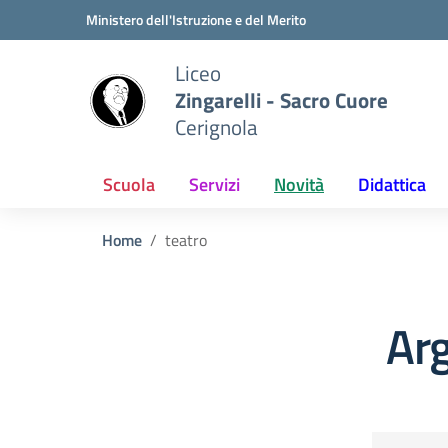
Vai ai contenuti
Vai al menu di navigazione
Vai al footer
Ministero dell'Istruzione e del Merito
Liceo
Zingarelli - Sacro Cuore
Cerignola
Scuola
Servizi
Novità
Didattica
Home
teatro
Ar