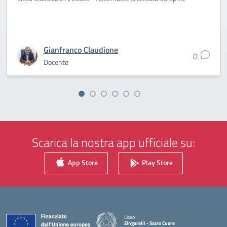
Gianfranco Claudione
0
Docente
Scarica la nostra app ufficiale su:
App Store
Play Store
Liceo
Zingarelli - Sacro Cuore