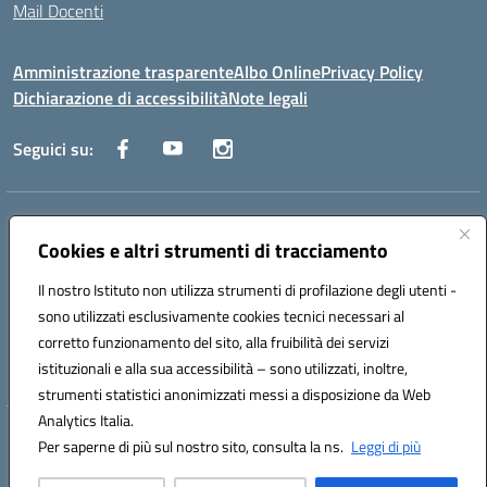
Mail Docenti
Amministrazione trasparente
Albo Online
Privacy Policy
Dichiarazione di accessibilità
Note legali
Seguici su:
Indirizzo:
Via Raoul Follereau 6 - 71042 Cerignola
Centralino:
Cookies e altri strumenti di tracciamento
0885 417864
Email:
fgpc180008@istruzione.it
Posta elettronica certificata (PEC):
fgpc180008@pec.istruzione.it
Il nostro Istituto non utilizza strumenti di profilazione degli utenti -
Codice fiscale: 90043150714
sono utilizzati esclusivamente cookies tecnici necessari al
Codice meccanografico:
FGPC180008
corretto funzionamento del sito, alla fruibilità dei servizi
Codice Indice delle Pubbliche Amministrazioni (IPA): lzcc
istituzionali e alla sua accessibilità – sono utilizzati, inoltre,
strumenti statistici anonimizzati messi a disposizione da Web
Analytics Italia.
Hosting & Powered by 3D Solution S.r.l.
Per saperne di più sul nostro sito, consulta la ns.
Leggi di più
Concept & Design by Designers Italia