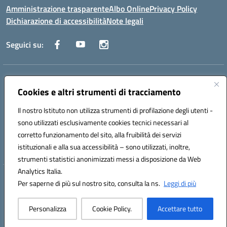
Amministrazione trasparente
Albo Online
Privacy Policy
Dichiarazione di accessibilità
Note legali
Seguici su:
Indirizzo:
Via Raoul Follereau 6 - 71042 Cerignola
Centralino:
Cookies e altri strumenti di tracciamento
0885 417864
Email:
fgpc180008@istruzione.it
Posta elettronica certificata (PEC):
fgpc180008@pec.istruzione.it
Il nostro Istituto non utilizza strumenti di profilazione degli utenti -
Codice fiscale: 90043150714
sono utilizzati esclusivamente cookies tecnici necessari al
Codice meccanografico:
FGPC180008
corretto funzionamento del sito, alla fruibilità dei servizi
Codice Indice delle Pubbliche Amministrazioni (IPA): lzcc
istituzionali e alla sua accessibilità – sono utilizzati, inoltre,
strumenti statistici anonimizzati messi a disposizione da Web
Analytics Italia.
Hosting & Powered by 3D Solution S.r.l.
Per saperne di più sul nostro sito, consulta la ns.
Leggi di più
Concept & Design by Designers Italia
Personalizza
Cookie Policy.
Accettare tutto