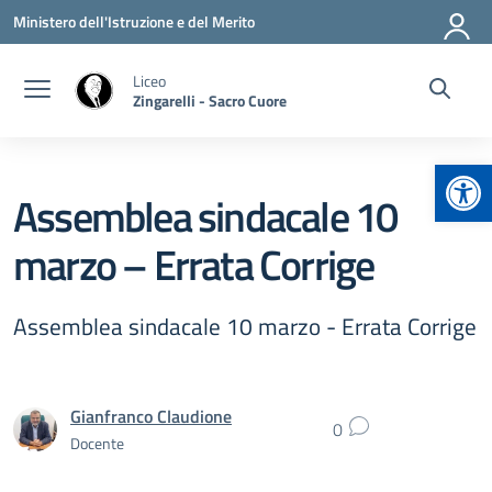
Vai ai contenuti
Vai al menu di navigazione
Vai al footer
Ministero dell'Istruzione e del Merito
Liceo
Zingarelli - Sacro Cuore
Apr
Assemblea sindacale 10
marzo – Errata Corrige
Assemblea sindacale 10 marzo - Errata Corrige
Gianfranco Claudione
0
Docente