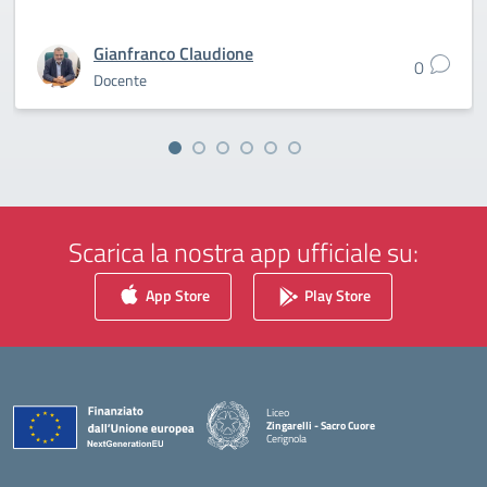
Gianfranco Claudione
0
Docente
Scarica la nostra app ufficiale su:
App Store
Play Store
Liceo
Zingarelli - Sacro Cuore
Cerignola
— Visita la pagina iniziale della scuola