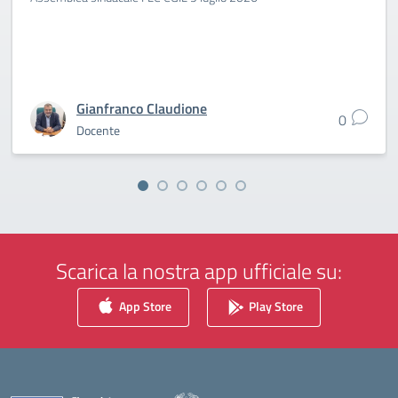
Gianfranco Claudione
0
Docente
Scarica la nostra app ufficiale su:
App Store
Play Store