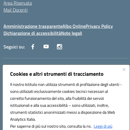
Area Riservata
Mail Docenti
Amministrazione trasparente
Albo Online
Privacy Policy
Dichiarazione di accessibilità
Note legali
Seguici su:
Indirizzo:
Via Raoul Follereau 6 - 71042 Cerignola
Centralino:
Cookies e altri strumenti di tracciamento
0885 417864
Email:
fgpc180008@istruzione.it
Posta elettronica certificata (PEC):
fgpc180008@pec.istruzione.it
Il nostro Istituto non utilizza strumenti di profilazione degli utenti -
Codice fiscale: 90043150714
sono utilizzati esclusivamente cookies tecnici necessari al
Codice meccanografico:
FGPC180008
corretto funzionamento del sito, alla fruibilità dei servizi
Codice Indice delle Pubbliche Amministrazioni (IPA): lzcc
istituzionali e alla sua accessibilità – sono utilizzati, inoltre,
strumenti statistici anonimizzati messi a disposizione da Web
Analytics Italia.
Hosting & Powered by 3D Solution S.r.l.
Per saperne di più sul nostro sito, consulta la ns.
Leggi di più