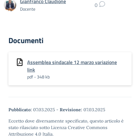
Gianfranco Claudione
0
Docente
Documenti
Assemblea sindacale 12 marzo variazione
link
pdf - 348 kb
Pubblicato:
07.03.2025
-
Revisione:
07.03.2025
Eccetto dove diversamente specificato, questo articolo è
stato rilasciato sotto Licenza Creative Commons
Attribuzione 4.0 Italia.