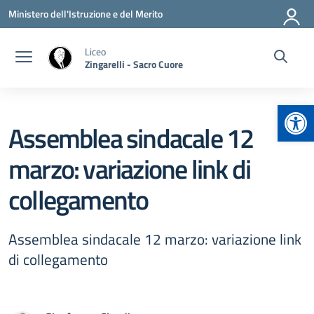
Vai ai contenuti
Vai al menu di navigazione
Vai al footer
Ministero dell'Istruzione e del Merito
Liceo
Zingarelli - Sacro Cuore
Apr
Assemblea sindacale 12
marzo: variazione link di
collegamento
Assemblea sindacale 12 marzo: variazione link
di collegamento