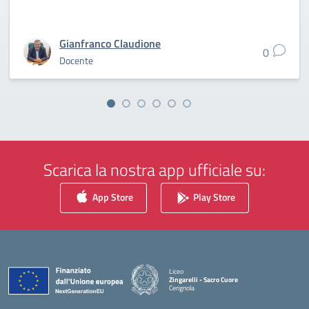
Gianfranco Claudione
0
Docente
Scarica la nostra app ufficiale su:
App Store
Play Store
Liceo
Zingarelli - Sacro Cuore
Cerignola
— Visita la pagina iniziale della scuola