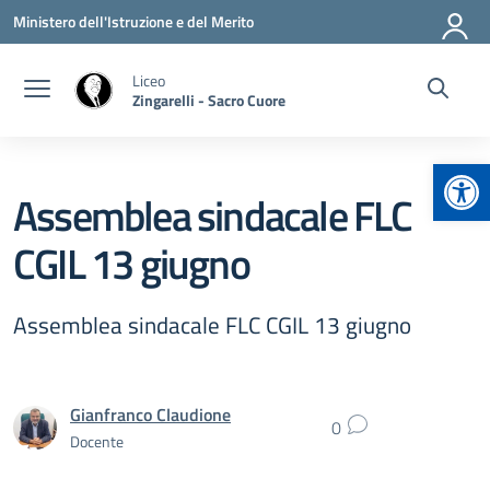
Vai ai contenuti
Vai al menu di navigazione
Vai al footer
Ministero dell'Istruzione e del Merito
Liceo
Zingarelli - Sacro Cuore
Apr
Assemblea sindacale FLC
CGIL 13 giugno
Assemblea sindacale FLC CGIL 13 giugno
Gianfranco Claudione
0
Docente