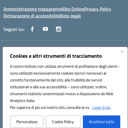
Amministrazione trasparente
Albo Online
Privacy Policy
Dichiarazione di accessibilità
Note legali
Seguici su:
Indirizzo:
Via Raoul Follereau 6 - 71042 Cerignola
Centralino:
Cookies e altri strumenti di tracciamento
0885 417864
Email:
fgpc180008@istruzione.it
Posta elettronica certificata (PEC):
fgpc180008@pec.istruzione.it
Il nostro Istituto non utilizza strumenti di profilazione degli utenti -
Codice fiscale: 90043150714
sono utilizzati esclusivamente cookies tecnici necessari al
Codice meccanografico:
FGPC180008
corretto funzionamento del sito, alla fruibilità dei servizi
Codice Indice delle Pubbliche Amministrazioni (IPA): lzcc
istituzionali e alla sua accessibilità – sono utilizzati, inoltre,
strumenti statistici anonimizzati messi a disposizione da Web
Analytics Italia.
Hosting & Powered by 3D Solution S.r.l.
Per saperne di più sul nostro sito, consulta la ns.
Leggi di più
Concept & Design by Designers Italia
Personalizza
Cookie Policy.
Accettare tutto