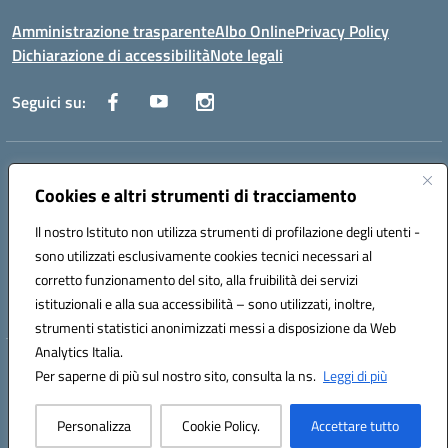
Amministrazione trasparente
Albo Online
Privacy Policy
Dichiarazione di accessibilità
Note legali
Seguici su:
Indirizzo:
Via Raoul Follereau 6 - 71042 Cerignola
Centralino:
Cookies e altri strumenti di tracciamento
0885 417864
Email:
fgpc180008@istruzione.it
Posta elettronica certificata (PEC):
fgpc180008@pec.istruzione.it
Il nostro Istituto non utilizza strumenti di profilazione degli utenti -
Codice fiscale: 90043150714
sono utilizzati esclusivamente cookies tecnici necessari al
Codice meccanografico:
FGPC180008
corretto funzionamento del sito, alla fruibilità dei servizi
Codice Indice delle Pubbliche Amministrazioni (IPA): lzcc
istituzionali e alla sua accessibilità – sono utilizzati, inoltre,
strumenti statistici anonimizzati messi a disposizione da Web
Analytics Italia.
Hosting & Powered by 3D Solution S.r.l.
Per saperne di più sul nostro sito, consulta la ns.
Leggi di più
Concept & Design by Designers Italia
Personalizza
Cookie Policy.
Accettare tutto