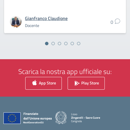
Gianfranco Claudione
0
Docente
Scarica la nostra app ufficiale su:
App Store
Play Store
Liceo
Zingarelli - Sacro Cuore
Cerignola
— Visita la pagina iniziale della scuola