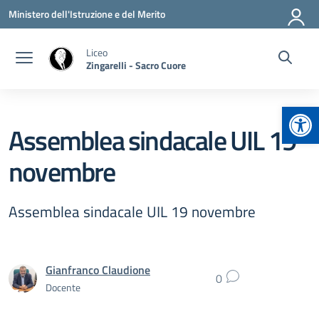
Vai ai contenuti
Vai al menu di navigazione
Vai al footer
Ministero dell'Istruzione e del Merito
Liceo
Zingarelli - Sacro Cuore
Apr
Assemblea sindacale UIL 19
novembre
Assemblea sindacale UIL 19 novembre
Gianfranco Claudione
0
Docente