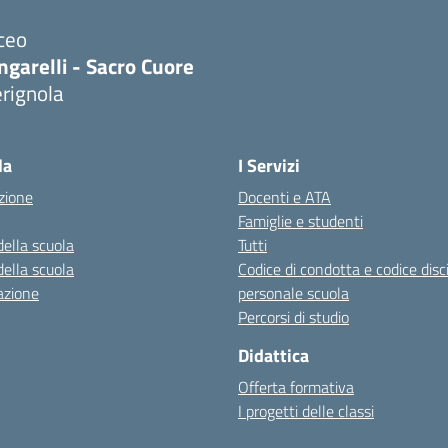
ceo
ngarelli - Sacro Cuore
rignola
Visita la pagina iniziale della scuola
la
I Servizi
zione
Docenti e ATA
Famiglie e studenti
della scuola
Tutti
della scuola
Codice di condotta e codice disc
azione
personale scuola
Percorsi di studio
Didattica
Offerta formativa
I progetti delle classi