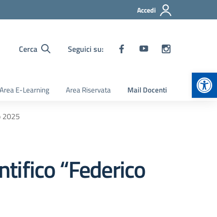
Accedi
Cerca
Seguici su:
Apr
Area E-Learning
Area Riservata
Mail Docenti
zo 2025
ntifico “Federico