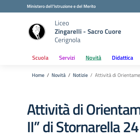
Vai ai contenuti
Vai al menu di navigazione
Vai al footer
Ministero dell'Istruzione e del Merito
Liceo
Zingarelli - Sacro Cuore
Cerignola
Scuola
Servizi
Novità
Didattica
Home
Novità
Notizie
Attività di Orientame
Attività di Orientam
II” di Stornarella 