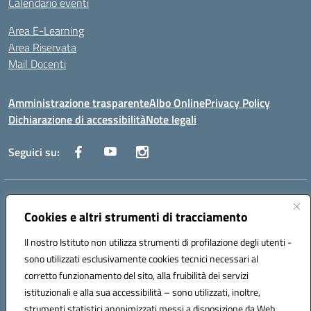
Calendario eventi
Area E-Learning
Area Riservata
Mail Docenti
Amministrazione trasparente
Albo Online
Privacy Policy
Dichiarazione di accessibilità
Note legali
Seguici su:
Indirizzo:
Via Raoul Follereau 6 - 71042 Cerignola
Centralino:
Cookies e altri strumenti di tracciamento
0885 417864
Email:
fgpc180008@istruzione.it
Posta elettronica certificata (PEC):
fgpc180008@pec.istruzione.it
Il nostro Istituto non utilizza strumenti di profilazione degli utenti -
Codice fiscale: 90043150714
sono utilizzati esclusivamente cookies tecnici necessari al
Codice meccanografico:
FGPC180008
corretto funzionamento del sito, alla fruibilità dei servizi
Codice Indice delle Pubbliche Amministrazioni (IPA): lzcc
istituzionali e alla sua accessibilità – sono utilizzati, inoltre,
strumenti statistici anonimizzati messi a disposizione da Web