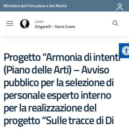
Vai ai contenuti
Vai al menu di navigazione
Vai al footer
Ministero dell'Istruzione e del Merito
Liceo
Zingarelli - Sacro Cuore
Ap
Progetto “Armonia di intenti”
(Piano delle Arti) – Avviso
pubblico per la selezione di
personale esperto interno
per la realizzazione del
progetto “Sulle tracce di Di