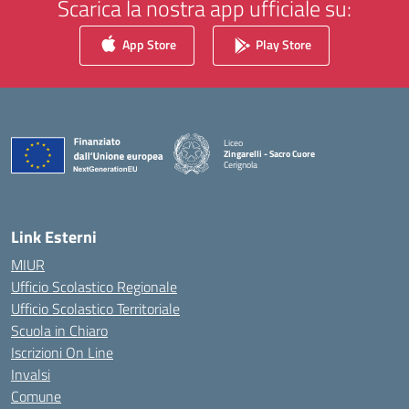
Scarica la nostra app ufficiale su:
App Store
Play Store
Liceo
Zingarelli - Sacro Cuore
Cerignola
— Visita la pagina iniziale della scuola
Link Esterni
MIUR
Ufficio Scolastico Regionale
Ufficio Scolastico Territoriale
Scuola in Chiaro
Iscrizioni On Line
Invalsi
Comune