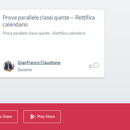
Prove parallele classi quinte – Rettifica
Calen
calendario
4^Cs
Prove parallele classi quinte - Rettifica calendario
Calenda
2025/
Gianfranco Claudione
0
Docente
 Store
Play Store