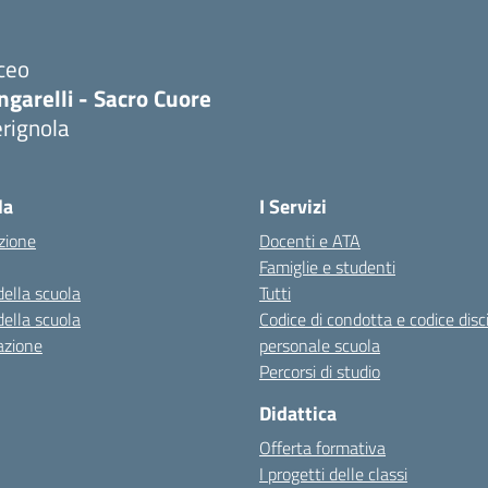
ceo
ngarelli - Sacro Cuore
rignola
Visita la pagina iniziale della scuola
la
I Servizi
zione
Docenti e ATA
Famiglie e studenti
della scuola
Tutti
della scuola
Codice di condotta e codice disc
azione
personale scuola
Percorsi di studio
Didattica
Offerta formativa
I progetti delle classi