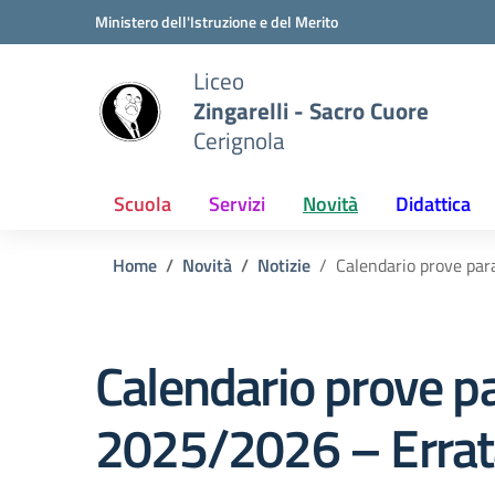
Vai ai contenuti
Vai al menu di navigazione
Vai al footer
Ministero dell'Istruzione e del Merito
Liceo
Zingarelli - Sacro Cuore
Cerignola
Scuola
Servizi
Novità
Didattica
Home
Novità
Notizie
Calendario prove para
Calendario prove par
2025/2026 – Errata