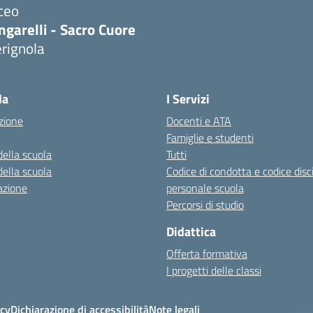
ceo
ngarelli - Sacro Cuore
rignola
Visita la pagina iniziale della scuola
la
I Servizi
zione
Docenti e ATA
Famiglie e studenti
della scuola
Tutti
della scuola
Codice di condotta e codice disc
azione
personale scuola
Percorsi di studio
Didattica
Offerta formativa
I progetti delle classi
icy
Dichiarazione di accessibilità
Note legali