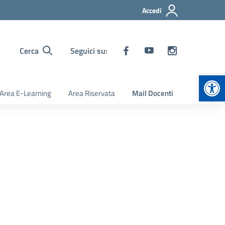
Accedi
Cerca
Seguici su:
Apr
Area E-Learning
Area Riservata
Mail Docenti