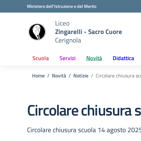
Vai ai contenuti
Vai al menu di navigazione
Vai al footer
Ministero dell'Istruzione e del Merito
Liceo
Zingarelli - Sacro Cuore
Cerignola
Scuola
Servizi
Novità
Didattica
Home
Novità
Notizie
Circolare chiusura s
Circolare chiusura
Circolare chiusura scuola 14 agosto 202