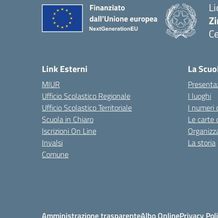
Li
Zi
Ce
— 
Link Esterni
La Scuo
MIUR
Presenta
Ufficio Scolastico Regionale
I luoghi
Ufficio Scolastico Territoriale
I numeri 
Scuola in Chiaro
Le carte 
Iscrizioni On Line
Organizz
Invalsi
La storia
Comune
Amministrazione trasparente
Albo Online
Privacy Pol