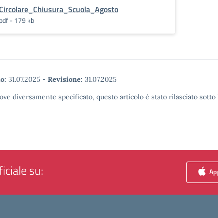
Circolare_Chiusura_Scuola_Agosto
pdf - 179 kb
o:
31.07.2025
-
Revisione:
31.07.2025
ove diversamente specificato, questo articolo è stato rilasciato sott
iciale su:
App