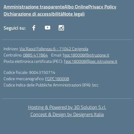
Amministrazione trasparente
Albo Online
Privacy Policy
Dichiarazione di accessibilità
Note legali
Seguici su:
Indirizzo:
Via Raoul Follereau 6 - 71042 Cerignola
Centralino:
0885 417864
Email:
fgpc180008@istruzione.it
Posta elettronica certificata (PEC):
fgpc180008@pec.istruzione.it
Codice fiscale: 90043150714
Codice meccanografico:
FGPC180008
Codice Indice delle Pubbliche Amministrazioni (IPA): lzcc
Hosting & Powered by 3D Solution S.r.l.
Concept & Design by Designers Italia