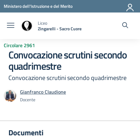
Vai ai contenuti
Vai al menu di navigazione
Vai al footer
Ministero dell'Istruzione e del Merito
Liceo
Zingarelli - Sacro Cuore
Circolare 2961
Convocazione scrutini secondo
quadrimestre
Convocazione scrutini secondo quadrimestre
Gianfranco Claudione
Docente
Documenti