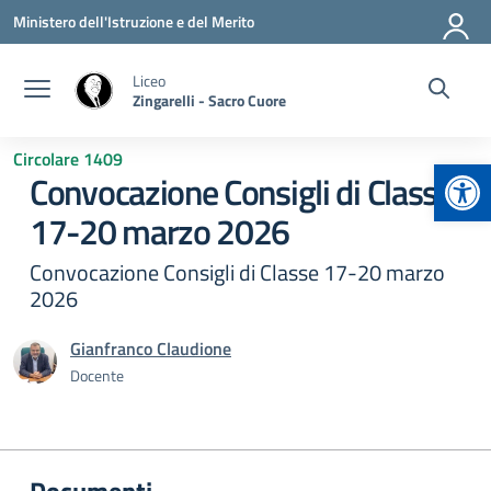
Vai ai contenuti
Vai al menu di navigazione
Vai al footer
Ministero dell'Istruzione e del Merito
Liceo
Zingarelli - Sacro Cuore
Circolare 1409
Apr
Convocazione Consigli di Classe
17-20 marzo 2026
Convocazione Consigli di Classe 17-20 marzo
2026
Gianfranco Claudione
Docente