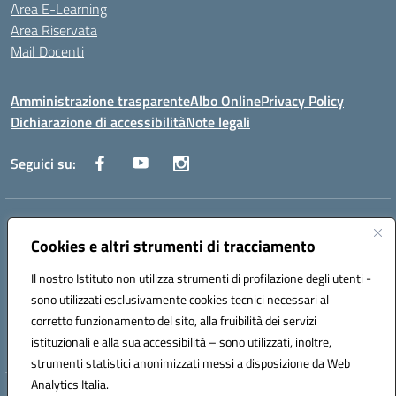
Area E-Learning
Area Riservata
Mail Docenti
Amministrazione trasparente
Albo Online
Privacy Policy
Dichiarazione di accessibilità
Note legali
Seguici su:
Indirizzo:
Via Raoul Follereau 6 - 71042 Cerignola
Centralino:
Cookies e altri strumenti di tracciamento
0885 417864
Email:
fgpc180008@istruzione.it
Posta elettronica certificata (PEC):
fgpc180008@pec.istruzione.it
Il nostro Istituto non utilizza strumenti di profilazione degli utenti -
Codice fiscale: 90043150714
sono utilizzati esclusivamente cookies tecnici necessari al
Codice meccanografico:
FGPC180008
corretto funzionamento del sito, alla fruibilità dei servizi
Codice Indice delle Pubbliche Amministrazioni (IPA): lzcc
istituzionali e alla sua accessibilità – sono utilizzati, inoltre,
strumenti statistici anonimizzati messi a disposizione da Web
Analytics Italia.