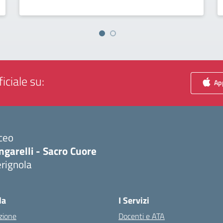
iciale su:
App
ceo
ngarelli - Sacro Cuore
rignola
Visita la pagina iniziale della scuola
la
I Servizi
zione
Docenti e ATA