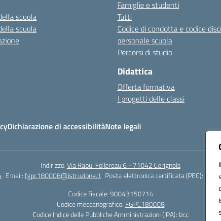
Famiglie e studenti
della scuola
Tutti
della scuola
Codice di condotta e codice disc
azione
personale scuola
Percorsi di studio
Didattica
Offerta formativa
I progetti delle classi
icy
Dichiarazione di accessibilità
Note legali
Indirizzo:
Via Raoul Follereau 6 - 71042 Cerignola
4
Email:
fgpc180008@istruzione.it
Posta elettronica certificata (PEC):
fgpc1
Codice fiscale: 90043150714
Codice meccanografico:
FGPC180008
Codice Indice delle Pubbliche Amministrazioni (IPA): lzcc