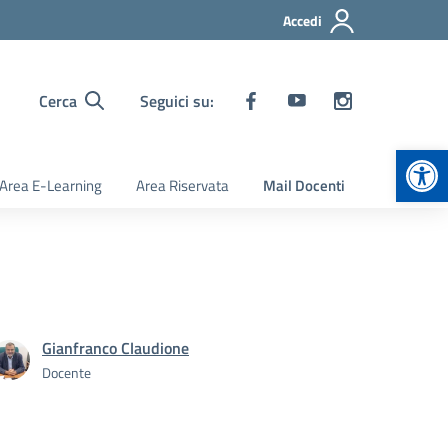
Accedi
Cerca
Seguici su:
Apr
Area E-Learning
Area Riservata
Mail Docenti
Gianfranco Claudione
Docente