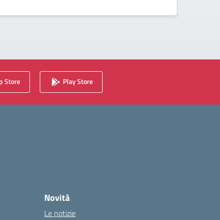
interm
 Store
Play Store
Novità
Le notizie