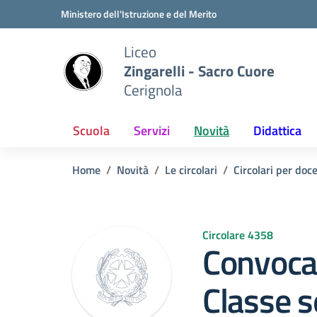
Vai ai contenuti
Vai al menu di navigazione
Vai al footer
Ministero dell'Istruzione e del Merito
Liceo
Zingarelli - Sacro Cuore
Cerignola
Scuola
Servizi
Novità
Didattica
Home
Novità
Le circolari
Circolari per doc
Circolare 4358
Convocaz
Classe 