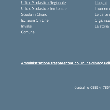
Ufficio Scolastico Regionale
I luoghi
Ufficio Scolastico Territoriale
I numeri 
Scuola in Chiaro
Le carte 
Iscrizioni On Line
Organizz
Invalsi
La storia
Comune
Amministrazione trasparente
Albo Online
Privacy Pol
Centralino:
0885 41786