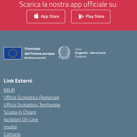
Scarica la nostra app ufficiale su:
App Store
Play Store
Liceo
Zingarelli - Sacro Cuore
Cerignola
— Visita la pagina iniziale della scuola
Link Esterni
MIUR
Ufficio Scolastico Regionale
Ufficio Scolastico Territoriale
Scuola in Chiaro
Iscrizioni On Line
Invalsi
Comune