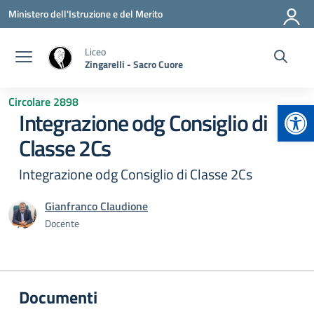
Vai ai contenuti
Vai al menu di navigazione
Vai al footer
Ministero dell'Istruzione e del Merito
Liceo
Zingarelli - Sacro Cuore
Circolare 2898
Apr
Integrazione odg Consiglio di
Classe 2Cs
Integrazione odg Consiglio di Classe 2Cs
Gianfranco Claudione
Docente
Documenti