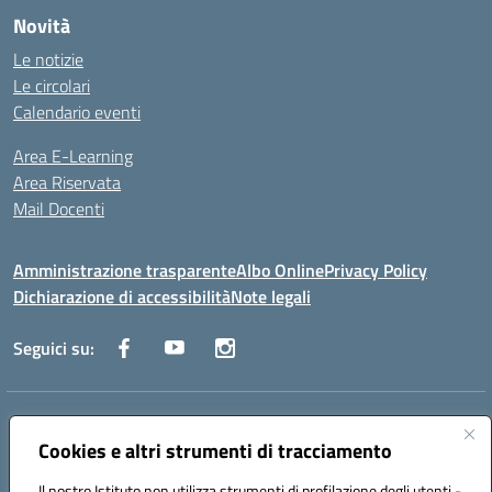
Novità
Le notizie
Le circolari
Calendario eventi
Area E-Learning
Area Riservata
Mail Docenti
Amministrazione trasparente
Albo Online
Privacy Policy
Dichiarazione di accessibilità
Note legali
Seguici su:
Indirizzo:
Via Raoul Follereau 6 - 71042 Cerignola
Centralino:
Cookies e altri strumenti di tracciamento
0885 417864
Email:
fgpc180008@istruzione.it
Posta elettronica certificata (PEC):
fgpc180008@pec.istruzione.it
Il nostro Istituto non utilizza strumenti di profilazione degli utenti -