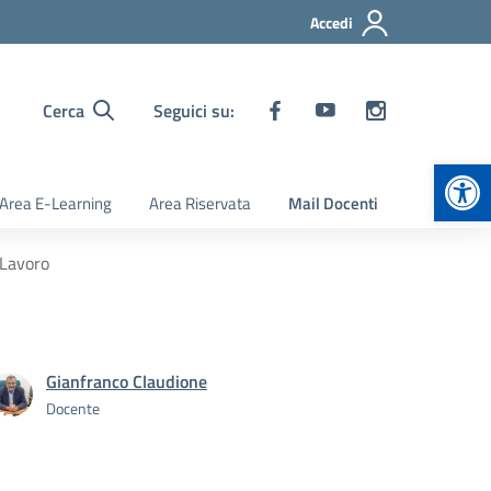
Accedi
Cerca
Seguici su:
Apr
Area E-Learning
Area Riservata
Mail Docenti
-Lavoro
Gianfranco Claudione
Docente