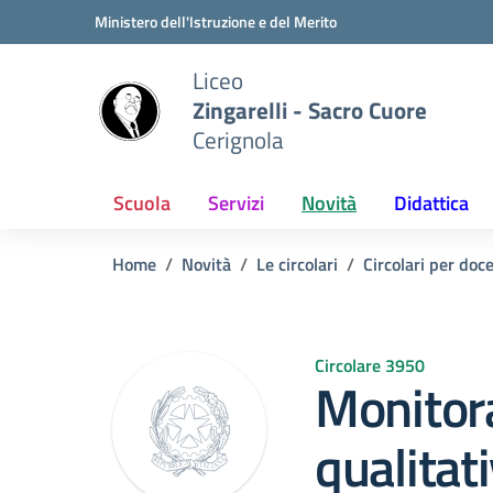
Vai ai contenuti
Vai al menu di navigazione
Vai al footer
Ministero dell'Istruzione e del Merito
Liceo
Zingarelli - Sacro Cuore
Cerignola
Scuola
Servizi
Novità
Didattica
Home
Novità
Le circolari
Circolari per doc
Circolare 3950
Monitor
qualitat