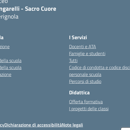
ceo
ngarelli - Sacro Cuore
rignola
Visita la pagina iniziale della scuola
la
I Servizi
zione
Docenti e ATA
Famiglie e studenti
della scuola
Tutti
della scuola
Codice di condotta e codice disc
azione
personale scuola
Percorsi di studio
Didattica
Offerta formativa
I progetti delle classi
icy
Dichiarazione di accessibilità
Note legali