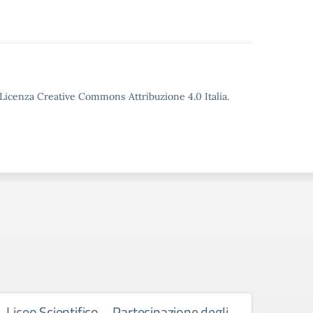
o Licenza Creative Commons Attribuzione 4.0 Italia.
Liceo Scientifico – Partecipazione degli
Liceo