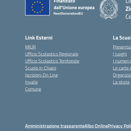
Li
Zi
Ce
— 
Link Esterni
La Scuo
MIUR
Presenta
Ufficio Scolastico Regionale
I luoghi
Ufficio Scolastico Territoriale
I numeri 
Scuola in Chiaro
Le carte 
Iscrizioni On Line
Organizz
Invalsi
La storia
Comune
Amministrazione trasparente
Albo Online
Privacy Pol