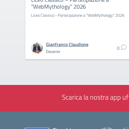
“WebMythology” 2026
Liceo Classico - Partecipazione a "WebMythology" 2026
Gianfranco Claudione
0
Docente
Scarica la nostra app uff