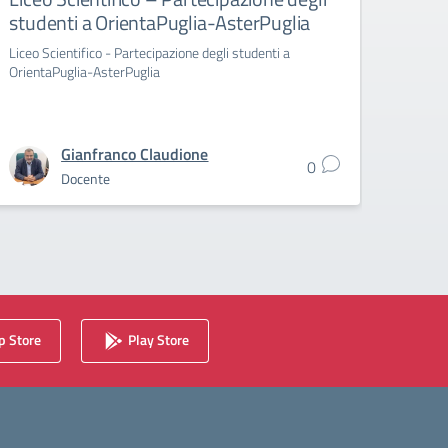
studenti a OrientaPuglia-AsterPuglia
Part
Orie
Liceo Scientifico - Partecipazione degli studenti a
OrientaPuglia-AsterPuglia
Liceo C
Orient
Gianfranco Claudione
0
Docente
 Store
Play Store