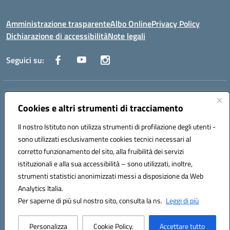
Amministrazione trasparente
Albo Online
Privacy Policy
Dichiarazione di accessibilità
Note legali
Seguici su:
Indirizzo:
Via Raoul Follereau 6 - 71042 Cerignola
Centralino:
Cookies e altri strumenti di tracciamento
0885 417864
Email:
fgpc180008@istruzione.it
Posta elettronica certificata (PEC):
fgpc180008@pec.istruzione.it
Il nostro Istituto non utilizza strumenti di profilazione degli utenti -
Codice fiscale: 90043150714
sono utilizzati esclusivamente cookies tecnici necessari al
Codice meccanografico:
FGPC180008
corretto funzionamento del sito, alla fruibilità dei servizi
Codice Indice delle Pubbliche Amministrazioni (IPA): lzcc
istituzionali e alla sua accessibilità – sono utilizzati, inoltre,
strumenti statistici anonimizzati messi a disposizione da Web
Analytics Italia.
Hosting & Powered by 3D Solution S.r.l.
Per saperne di più sul nostro sito, consulta la ns.
Leggi di più
Concept & Design by Designers Italia
Personalizza
Cookie Policy.
Accettare tutto