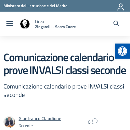
Vai ai contenuti
Vai al menu di navigazione
Vai al footer
Ministero dell'Istruzione e del Merito
Liceo
Zingarelli - Sacro Cuore
Apr
Comunicazione calendario
prove INVALSI classi seconde
Comunicazione calendario prove INVALSI classi
seconde
Gianfranco Claudione
0
Docente