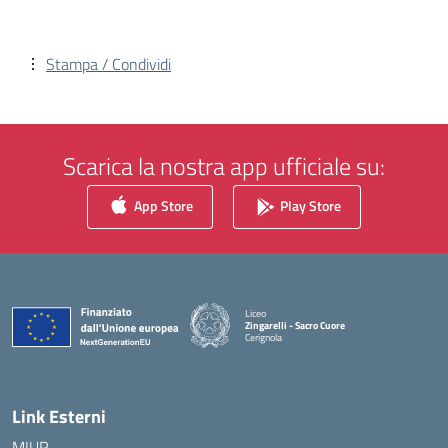
Stampa / Condividi
Scarica la nostra app ufficiale su:
App Store
Play Store
Liceo
Zingarelli - Sacro Cuore
Cerignola
— Visita la pagina iniziale della scuola
Link Esterni
MIUR