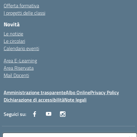
Offerta formativa
I progetti delle classi
Novità
Le notizie
Le circolari
Calendario eventi
Area E-Learning
Area Riservata
Mail Docenti
Amministrazione trasparente
Albo Online
Privacy Policy
Dichiarazione di accessibilità
Note legali
Seguici su:
Indirizzo:
Via Raoul Follereau 6 - 71042 Cerignola