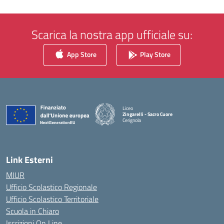
Scarica la nostra app ufficiale su:
App Store
Play Store
Liceo
Zingarelli - Sacro Cuore
Cerignola
— Visita la pagina iniziale della scuola
Link Esterni
MIUR
Ufficio Scolastico Regionale
Ufficio Scolastico Territoriale
Scuola in Chiaro
Iscrizioni On Line