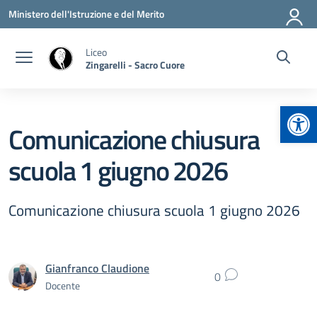
Vai ai contenuti
Vai al menu di navigazione
Vai al footer
Ministero dell'Istruzione e del Merito
Liceo
Zingarelli - Sacro Cuore
Apr
Comunicazione chiusura
scuola 1 giugno 2026
Comunicazione chiusura scuola 1 giugno 2026
Gianfranco Claudione
0
Docente