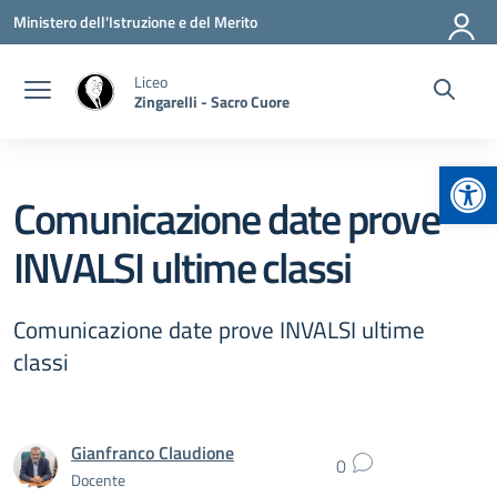
Vai ai contenuti
Vai al menu di navigazione
Vai al footer
Ministero dell'Istruzione e del Merito
Liceo
Zingarelli - Sacro Cuore
Apr
Comunicazione date prove
INVALSI ultime classi
Comunicazione date prove INVALSI ultime
classi
Gianfranco Claudione
0
Docente