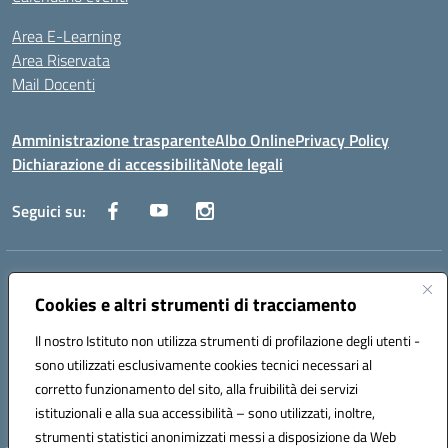
Area E-Learning
Area Riservata
Mail Docenti
Amministrazione trasparente
Albo Online
Privacy Policy
Dichiarazione di accessibilità
Note legali
Seguici su:
Indirizzo:
Via Raoul Follereau 6 - 71042 Cerignola
Centralino:
Cookies e altri strumenti di tracciamento
0885 417864
Email:
fgpc180008@istruzione.it
Posta elettronica certificata (PEC):
fgpc180008@pec.istruzione.it
Il nostro Istituto non utilizza strumenti di profilazione degli utenti -
Codice fiscale: 90043150714
sono utilizzati esclusivamente cookies tecnici necessari al
Codice meccanografico:
FGPC180008
corretto funzionamento del sito, alla fruibilità dei servizi
Codice Indice delle Pubbliche Amministrazioni (IPA): lzcc
istituzionali e alla sua accessibilità – sono utilizzati, inoltre,
strumenti statistici anonimizzati messi a disposizione da Web