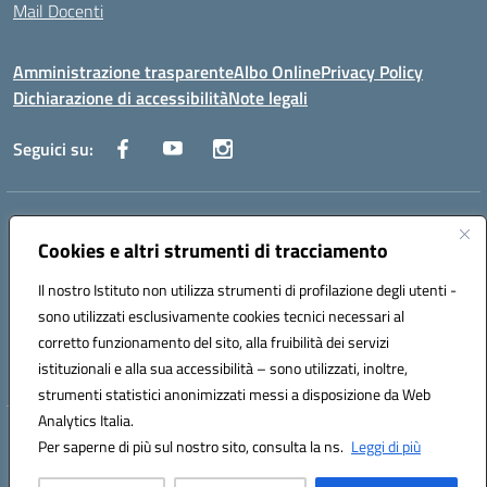
Mail Docenti
Amministrazione trasparente
Albo Online
Privacy Policy
Dichiarazione di accessibilità
Note legali
Seguici su:
Indirizzo:
Via Raoul Follereau 6 - 71042 Cerignola
Centralino:
Cookies e altri strumenti di tracciamento
0885 417864
Email:
fgpc180008@istruzione.it
Posta elettronica certificata (PEC):
fgpc180008@pec.istruzione.it
Il nostro Istituto non utilizza strumenti di profilazione degli utenti -
Codice fiscale: 90043150714
sono utilizzati esclusivamente cookies tecnici necessari al
Codice meccanografico:
FGPC180008
corretto funzionamento del sito, alla fruibilità dei servizi
Codice Indice delle Pubbliche Amministrazioni (IPA): lzcc
istituzionali e alla sua accessibilità – sono utilizzati, inoltre,
strumenti statistici anonimizzati messi a disposizione da Web
Analytics Italia.
Hosting & Powered by 3D Solution S.r.l.
Per saperne di più sul nostro sito, consulta la ns.
Leggi di più
Concept & Design by Designers Italia