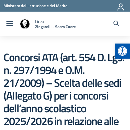
Vai ai contenuti
Vai al menu di navigazione
Vai al footer
Ministero dell'Istruzione e del Merito
Liceo
Zingarelli - Sacro Cuore
Apr
Concorsi ATA (art. 554 D. Lgs.
n. 297/1994 e O.M.
21/2009) – Scelta delle sedi
(Allegato G) per i concorsi
dell’anno scolastico
2025/2026 in relazione alle