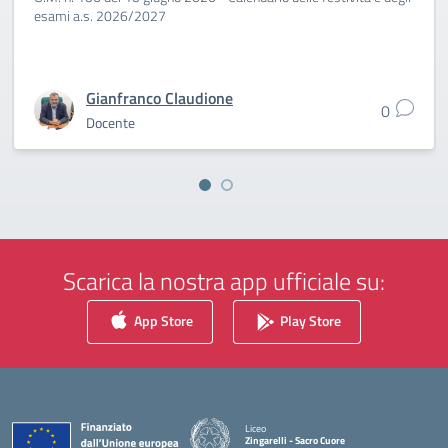
esami a.s. 2026/2027
Gianfranco Claudione
0
Docente
Scarica la nostra app ufficiale su:
App Store
Play Store
Liceo
Zingarelli - Sacro Cuore