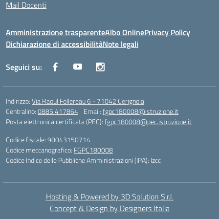
Mail Docenti
Amministrazione trasparente
Albo Online
Privacy Policy
Dichiarazione di accessibilità
Note legali
Seguici su:
Indirizzo:
Via Raoul Follereau 6 - 71042 Cerignola
Centralino:
0885 417864
Email:
fgpc180008@istruzione.it
Posta elettronica certificata (PEC):
fgpc180008@pec.istruzione.it
Codice fiscale: 90043150714
Codice meccanografico:
FGPC180008
Codice Indice delle Pubbliche Amministrazioni (IPA): lzcc
Hosting & Powered by 3D Solution S.r.l.
Concept & Design by Designers Italia