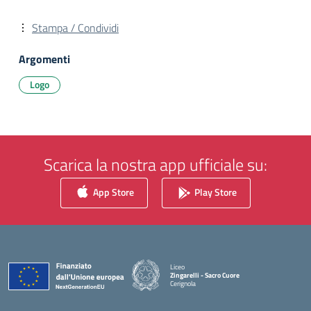
Stampa / Condividi
Argomenti
Logo
Scarica la nostra app ufficiale su:
App Store
Play Store
Liceo
Zingarelli - Sacro Cuore
Cerignola
— Visita la pagina iniziale della scuola