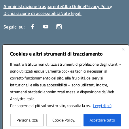
Amministrazione trasparente
Albo Online
Privacy Policy
Dichiarazione di accessibilità
Note legali
Seguici su:
Indirizzo:
Via Raoul Follereau 6 - 71042 Cerignola
Centralino:
Cookies e altri strumenti di tracciamento
0885 417864
Email:
fgpc180008@istruzione.it
Posta elettronica certificata (PEC):
fgpc180008@pec.istruzione.it
Il nostro Istituto non utilizza strumenti di profilazione degli utenti -
Codice fiscale: 90043150714
sono utilizzati esclusivamente cookies tecnici necessari al
Codice meccanografico:
FGPC180008
corretto funzionamento del sito, alla fruibilità dei servizi
Codice Indice delle Pubbliche Amministrazioni (IPA): lzcc
istituzionali e alla sua accessibilità – sono utilizzati, inoltre,
strumenti statistici anonimizzati messi a disposizione da Web
Analytics Italia.
Hosting & Powered by 3D Solution S.r.l.
Per saperne di più sul nostro sito, consulta la ns.
Leggi di più
Concept & Design by Designers Italia
Personalizza
Cookie Policy.
Accettare tutto