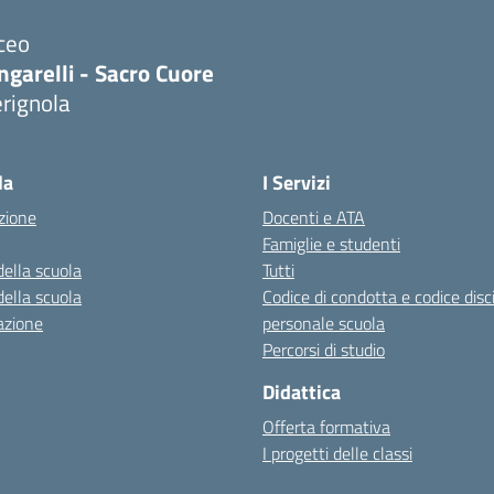
ceo
ngarelli - Sacro Cuore
rignola
Visita la pagina iniziale della scuola
la
I Servizi
zione
Docenti e ATA
Famiglie e studenti
della scuola
Tutti
della scuola
Codice di condotta e codice disc
azione
personale scuola
Percorsi di studio
Didattica
Offerta formativa
I progetti delle classi