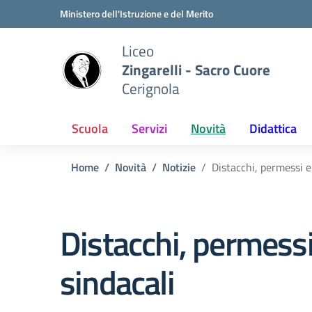
Vai ai contenuti
Vai al menu di navigazione
Vai al footer
Ministero dell'Istruzione e del Merito
Liceo
Zingarelli - Sacro Cuore
Cerignola
Scuola
Servizi
Novità
Didattica
Home
Novità
Notizie
Distacchi, permessi e
Distacchi, permessi
sindacali