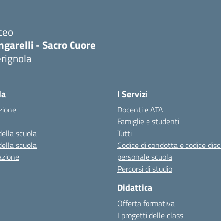
ceo
ngarelli - Sacro Cuore
rignola
Visita la pagina iniziale della scuola
la
I Servizi
zione
Docenti e ATA
Famiglie e studenti
della scuola
Tutti
della scuola
Codice di condotta e codice disc
azione
personale scuola
Percorsi di studio
Didattica
Offerta formativa
I progetti delle classi