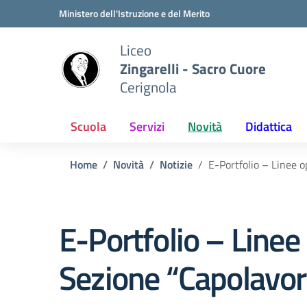
Vai ai contenuti
Vai al menu di navigazione
Vai al footer
Ministero dell'Istruzione e del Merito
Liceo
Zingarelli - Sacro Cuore
Cerignola
Scuola
Servizi
Novità
Didattica
Home
Novità
Notizie
E-Portfolio – Linee o
E-Portfolio – Linee
Sezione “Capolavor