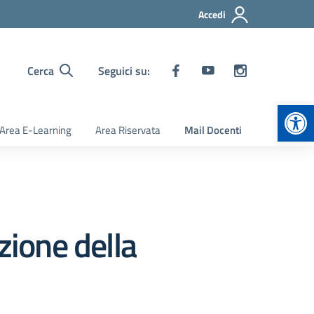
Accedi
Cerca
Seguici su:
Apr
Area E-Learning
Area Riservata
Mail Docenti
zione della