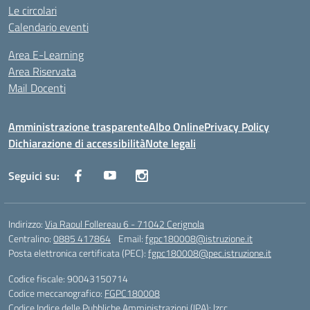
Le circolari
Calendario eventi
Area E-Learning
Area Riservata
Mail Docenti
Amministrazione trasparente
Albo Online
Privacy Policy
Dichiarazione di accessibilità
Note legali
Seguici su:
Indirizzo:
Via Raoul Follereau 6 - 71042 Cerignola
Centralino:
0885 417864
Email:
fgpc180008@istruzione.it
Posta elettronica certificata (PEC):
fgpc180008@pec.istruzione.it
Codice fiscale: 90043150714
Codice meccanografico:
FGPC180008
Codice Indice delle Pubbliche Amministrazioni (IPA): lzcc