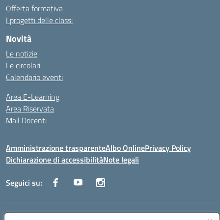
Offerta formativa
I progetti delle classi
Novità
Le notizie
Le circolari
Calendario eventi
Area E-Learning
Area Riservata
Mail Docenti
Amministrazione trasparente
Albo Online
Privacy Policy
Dichiarazione di accessibilità
Note legali
Seguici su:
Indirizzo:
Via Raoul Follereau 6 - 71042 Cerignola