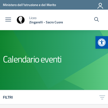
Vai ai contenuti
Vai al menu di navigazione
Vai al footer
Ministero dell'Istruzione e del Merito
Liceo
Zingarelli - Sacro Cuore
Apr
Calendario eventi
FILTRI