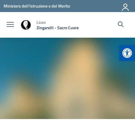
Vai ai contenuti
Vai al menu di navigazione
Vai al footer
Ministero dell'Istruzione e del Merito
Liceo
Zingarelli - Sacro Cuore
Apr