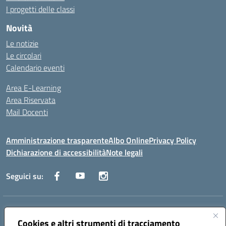
I progetti delle classi
Novità
Le notizie
Le circolari
Calendario eventi
Area E-Learning
Area Riservata
Mail Docenti
Amministrazione trasparente
Albo Online
Privacy Policy
Dichiarazione di accessibilità
Note legali
Seguici su:
Indirizzo:
Via Raoul Follereau 6 - 71042 Cerignola
Centralino:
Cookies e altri strumenti di tracciamento
0885 417864
Email:
fgpc180008@istruzione.it