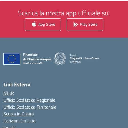
Scarica la nostra app ufficiale su:
App Store
Play Store
Liceo
Zingarelli - Sacro Cuore
Cerignola
— Visita la pagina iniziale della scuola
Link Esterni
MIUR
Ufficio Scolastico Regionale
Ufficio Scolastico Territoriale
Scuola in Chiaro
Iscrizioni On Line
Invalsi